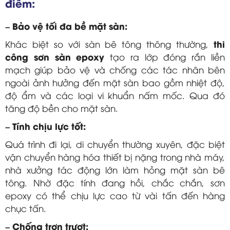
điểm:
– Bảo vệ tối đa bề mặt sàn:
thi
Khác biệt so với sàn bê tông thông thường,
công sơn sàn epoxy
tạo ra lớp đóng rắn liền
mạch giúp bảo vệ và chống các tác nhân bên
ngoài ảnh hưởng đến mặt sàn bao gồm nhiệt độ,
độ ẩm và các loại vi khuẩn nấm mốc. Qua đó
tăng độ bền cho mặt sàn.
– Tính chịu lực tốt:
Quá trình đi lại, di chuyển thường xuyên, đặc biệt
vận chuyển hàng hóa thiết bị nặng trong nhà máy,
nhà xưởng tác động lớn làm hỏng mặt sàn bê
tông. Nhờ đặc tính đang hồi, chắc chắn, sơn
epoxy có thể chịu lực cao từ vài tấn đến hàng
chục tấn.
– Chống trơn trượt: