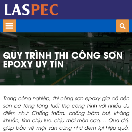
QUY TRÌNH THI CÔNG SƠN
EPOXY UY TÍN
Trong công nghiệp, thi công sơn epoxy gia cố nền
sàn bê tông tăng tuổi thọ công trình với nhiều ưu
điểm như: Chống thấm, chống bám bụi, kháng
khuẩn, tính chịu lực, chịu mài mòn cao,… Qua đó,
giúp bảo vệ mặt sàn cũng như đem lại hiệu quả,