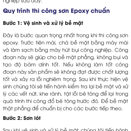
nghiệp sau đây:
Quy trình thi công sơn Epoxy chuẩn
Bước 1: Vệ sinh và xử lý bề mặt
Đây là bước quan trọng nhất trong khi thi công sơn
epoxy. Trước tiên mài, chà bề mặt bằng máy mài
và làm sạch bằng mày hút bụi công nghiệp. Công
đoạn này sẽ giúp cho bề mặt phẳng, không bụi và
tạo độ bám dính tốt. Nếu không làm tốt công
đoạn này sản phẩm sẽ không đạt được chất lượng
tốt và xảy ra lỗi nghiêm trọng. Sau khi thực hiện vệ
sinh chúng tôi sẽ tiến hành kiểm tra lại bề mặt và xử
lý các vết nứt, khe rãnh, tật lỗi bê tông để lại trong
quá trình thi công đổ bê tông trước đó. Để bề mặt
thật phẳng để chuẩn bị cho các bước tiếp theo.
Bước 2: Sơn lót
Sau khi vệ sinh và xử lý bề mặt chúng tôi tiến hành