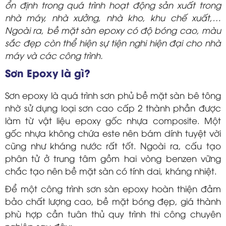
ổn định trong quá trình hoạt động sản xuất trong
nhà máy, nhà xưởng, nhà kho, khu chế xuất,…
Ngoài ra, bề mặt sàn epoxy có độ bóng cao, màu
sắc đẹp còn thể hiện sự tiện nghi hiện đại cho nhà
máy và các công trình.
Sơn Epoxy là gì?
Sơn epoxy là quá trình sơn phủ bề mặt sàn bê tông
nhờ sử dụng loại sơn cao cấp 2 thành phần được
làm từ vật liệu epoxy gốc nhựa composite. Một
gốc nhựa không chứa este nên bám dính tuyệt vời
cũng như kháng nước rất tốt. Ngoài ra, cấu tạo
phân tử ở trung tâm gồm hai vòng benzen vững
chắc tạo nên bề mặt sàn có tính dai, kháng nhiệt.
Để một công trình sơn sàn epoxy hoàn thiện đảm
bảo chất lượng cao, bề mặt bóng đẹp, giá thành
phù hợp cần tuân thủ quy trình thi công chuyên