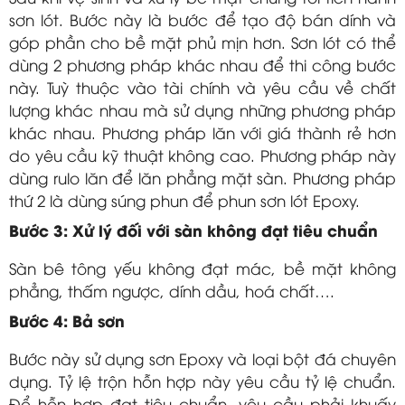
sơn lót. Bước này là bước để tạo độ bán dính và
góp phần cho bề mặt phủ mịn hơn. Sơn lót có thể
dùng 2 phương pháp khác nhau để thi công bước
này. Tuỳ thuộc vào tài chính và yêu cầu về chất
lượng khác nhau mà sử dụng những phương pháp
khác nhau. Phương pháp lăn với giá thành rẻ hơn
do yêu cầu kỹ thuật không cao. Phương pháp này
dùng rulo lăn để lăn phẳng mặt sàn. Phương pháp
thứ 2 là dùng súng phun để phun sơn lót Epoxy.
Bước 3: Xử lý đối với sàn không đạt tiêu chuẩn
Sàn bê tông yếu không đạt mác, bề mặt không
phẳng, thấm ngược, dính dầu, hoá chất….
Bước 4: Bả sơn
Bước này sử dụng sơn Epoxy và loại bột đá chuyên
dụng. Tỷ lệ trộn hỗn hợp này yêu cầu tỷ lệ chuẩn.
Để hỗn hợp đạt tiêu chuẩn, yêu cầu phải khuấy