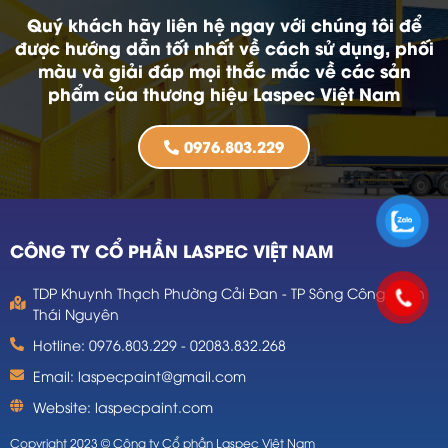
Quý khách hãy liên hệ ngay với chúng tôi để
được hướng dẫn tốt nhất về cách sử dụng, phối
màu và giải đáp mọi thắc mắc về các sản
phẩm của thương hiệu Laspec Việt Nam
0976.803.229
CÔNG TY CỔ PHẦN LASPEC VIỆT NAM
TDP Khuynh Thạch Phường Cải Đan - TP Sông Công - Tỉnh
Thái Nguyên
Hotline: 0976.803.229 - 02083.832.268
Email: laspecpaint@gmail.com
Website: laspecpaint.com
Copyright 2023 © Công ty Cổ phần Laspec Việt Nam