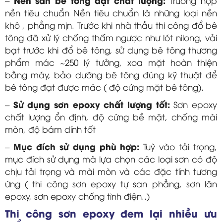
–
Trường hợp
nền tiêu chuẩn Nền tiêu chuẩn là những loại nền
khô , phẳng mịn. Trước khi nhà thầu thi công đổ bê
tông đã xử lý chống thấm ngược như lót nilong, vải
bạt trước khi đổ bê tông, sử dụng bê tông thương
phẩm mác ~250 lý tưởng, xoa mặt hoàn thiện
bằng máy, bảo dưỡng bê tông đúng kỹ thuật để
bê tông đạt được mác ( độ cứng mặt bê tông).
Sử dụng sơn epoxy chất lượng tốt:
–
Sơn epoxy
chất lượng ổn định, độ cứng bề mặt, chống mài
mòn, độ bám dính tốt
Mục đích sử dụng phù hợp:
–
Tuỳ vào tải trọng,
mục đích sử dụng mà lựa chọn các loại sơn có độ
chịu tải trọng và mài mòn và các đặc tính tương
ứng ( thi công sơn epoxy tự san phẳng, sơn lăn
epoxy, sơn epoxy chống tĩnh điện..)
Thi công sơn epoxy đem lại nhiều ưu