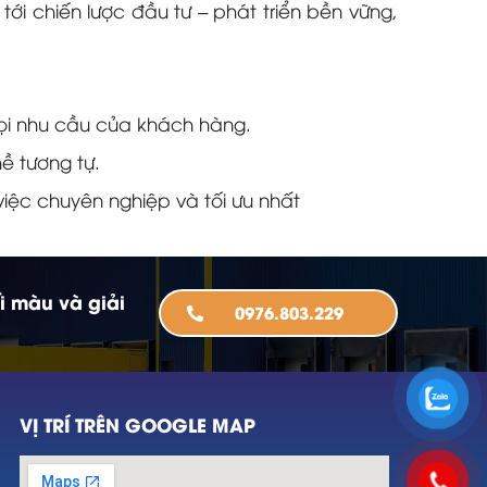
ới chiến lược đầu tư – phát triển bền vững,
mọi nhu cầu của khách hàng.
ề tương tự.
iệc chuyên nghiệp và tối ưu nhất
i màu và giải
0976.803.229
VỊ TRÍ TRÊN GOOGLE MAP