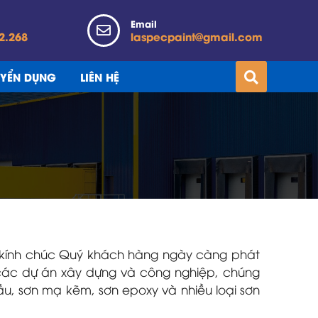
Email
2.268
laspecpaint@gmail.com
UYỂN DỤNG
LIÊN HỆ
g, kính chúc Quý khách hàng ngày càng phát
 các dự án xây dựng và công nghiệp, chúng
, sơn mạ kẽm, sơn epoxy và nhiều loại sơn