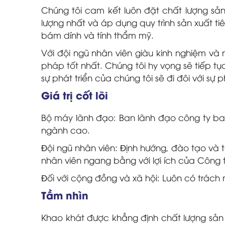
Chúng tôi cam kết luôn đặt chất lượng sả
lượng nhất và áp dụng quy trình sản xuất 
bám dính và tính thẩm mỹ.
Với đội ngũ nhân viên giàu kinh nghiệm và 
pháp tốt nhất. Chúng tôi hy vọng sẽ tiếp t
sự phát triển của chúng tôi sẽ đi đôi với sự p
Giá trị cốt lõi
Bộ máy lãnh đạo: Ban lãnh đạo công ty ba
ngành cao.
Ðội ngũ nhân viên: Ðịnh hướng, đào tạo và t
nhân viên ngang bằng với lợi ích của Công t
Ðối với cộng đồng và xã hội: Luôn có trách n
Tầm nhìn
Khao khát được khẳng định chất lượng sản 