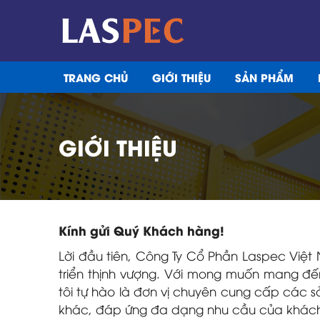
TRANG CHỦ
GIỚI THIỆU
SẢN PHẨM
GIỚI THIỆU
Kính gửi Quý Khách hàng!
Lời đầu tiên, Công Ty Cổ Phần Laspec Việt
triển thịnh vượng. Với mong muốn mang đế
tôi tự hào là đơn vị chuyên cung cấp các
khác, đáp ứng đa dạng nhu cầu của khác