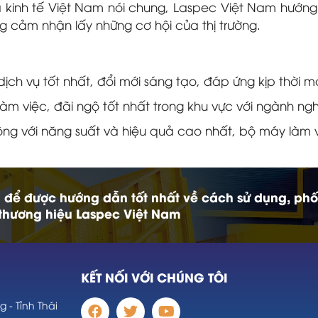
a kinh tế Việt Nam nói chung, Laspec Việt Nam hướng t
 cảm nhận lấy những cơ hội của thị trường.
ịch vụ tốt nhất, đổi mới sáng tạo, đáp ứng kịp thời 
àm việc, đãi ngộ tốt nhất trong khu vực với ngành ngh
ộng với năng suất và hiệu quả cao nhất, bộ máy làm v
i để được hướng dẫn tốt nhất về cách sử dụng, phố
thương hiệu Laspec Việt Nam
KẾT NỐI VỚI CHÚNG TÔI
 - Tỉnh Thái