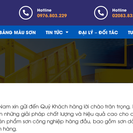
Hotline
Hotline
0976.803.229
02083.83
BẢNG MÀU SƠN
TIN TỨC
ĐẠI LÝ – ĐỐI TÁC
T
 Nam xin gửi đến Quý Khách hàng lời chào trân trọn
n những giải pháp chất lượng và hiệu quả cao cho
 sản phẩm sơn công nghiệp hàng đầu, bao gồm sơn dầu
h hàng.