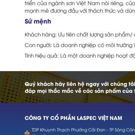
triển của ngành sơn Việt Nam nói riêng, củ
mạnh mẽ đương đầu với thách thức và dũng
Sứ mệnh
Khách hàng: Ưu tiên chất lượng sản phẩm/ d
Con người: Là doanh nghiệp có môi trường l
Tính hiệu quả: Là một doanh nghiệp hoạt đ
Quý khách hãy liên hệ ngay với chúng tô
đáp mọi thắc mắc về các sản phẩm của 
CÔNG TY CỔ PHẦN LASPEC VIỆT NAM
TDP Khuynh Thạch Phường Cải Đan - TP Sông Công