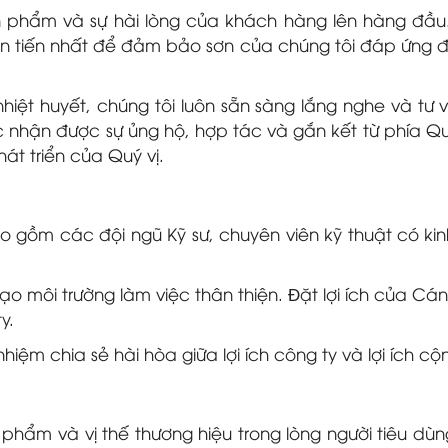
n phẩm và sự hài lòng của khách hàng lên hàng đầu.
tiên tiến nhất để đảm bảo sơn của chúng tôi đáp ứng 
nhiệt huyết, chúng tôi luôn sẵn sàng lắng nghe và t
ục nhận được sự ủng hộ, hợp tác và gắn kết từ phía Qu
hát triển của Quý vị.
o gồm các đội ngũ Kỹ sư, chuyên viên kỹ thuật có k
ạo môi trường làm việc thân thiện. Ðặt lợi ích của Cá
y.
hiệm chia sẻ hài hòa giữa lợi ích công ty và lợi ích c
phẩm và vị thế thương hiệu trong lòng người tiêu dùn